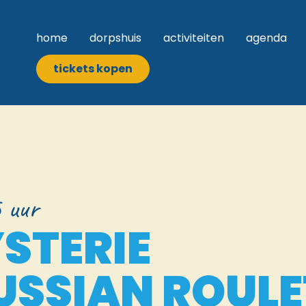
home
dorpshuis
activiteiten
agenda
tickets kopen
 uur
STERIE
USSIAN ROULE