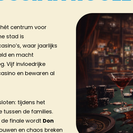
1 hét centrum voor
ne stad is
sino’s, waar jaarlijks
eld en macht
 Vijf invloedrijke
casino en bewaren al
loten: tijdens het
e tussen de families.
s de finale wordt
Don
trouwen en chaos breken