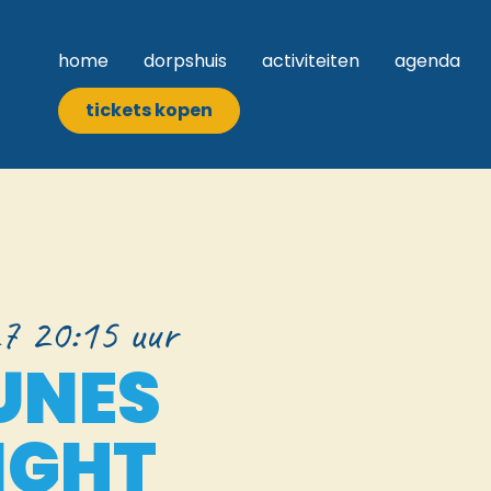
home
dorpshuis
activiteiten
agenda
tickets kopen
7 20:15 uur
UNES
IGHT