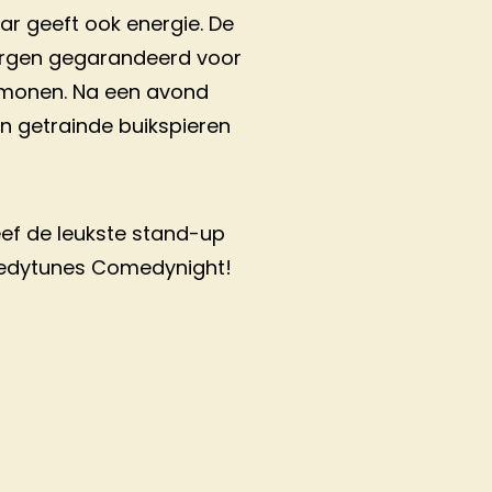
aar geeft ook energie. De
orgen gegarandeerd voor
ormonen. Na een avond
n getrainde buikspieren
eef de leukste stand-up
dytunes Comedynight!